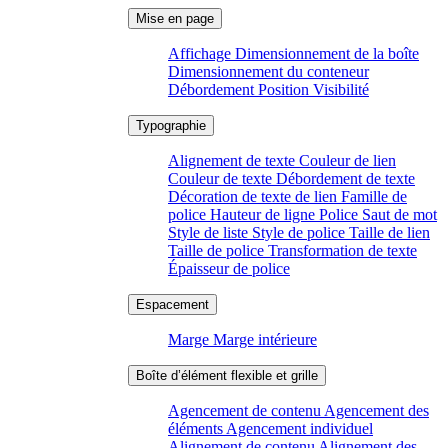
Affichage
Dimensionnement de la boîte
Dimensionnement du conteneur
Débordement
Position
Visibilité
Alignement de texte
Couleur de lien
Couleur de texte
Débordement de texte
Décoration de texte de lien
Famille de
police
Hauteur de ligne
Police
Saut de mot
Style de liste
Style de police
Taille de lien
Taille de police
Transformation de texte
Épaisseur de police
Marge
Marge intérieure
Agencement de contenu
Agencement des
éléments
Agencement individuel
Alignement de contenu
Alignement des