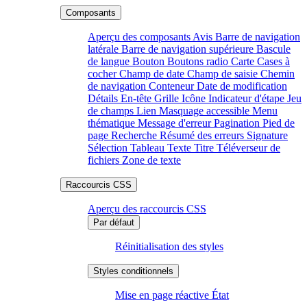
Aperçu des composants
Avis
Barre de navigation
latérale
Barre de navigation supérieure
Bascule
de langue
Bouton
Boutons radio
Carte
Cases à
cocher
Champ de date
Champ de saisie
Chemin
de navigation
Conteneur
Date de modification
Détails
En-tête
Grille
Icône
Indicateur d'étape
Jeu
de champs
Lien
Masquage accessible
Menu
thématique
Message d'erreur
Pagination
Pied de
page
Recherche
Résumé des erreurs
Signature
Sélection
Tableau
Texte
Titre
Téléverseur de
fichiers
Zone de texte
Aperçu des raccourcis CSS
Réinitialisation des styles
Mise en page réactive
État