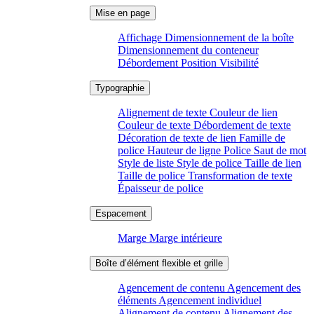
Affichage
Dimensionnement de la boîte
Dimensionnement du conteneur
Débordement
Position
Visibilité
Alignement de texte
Couleur de lien
Couleur de texte
Débordement de texte
Décoration de texte de lien
Famille de
police
Hauteur de ligne
Police
Saut de mot
Style de liste
Style de police
Taille de lien
Taille de police
Transformation de texte
Épaisseur de police
Marge
Marge intérieure
Agencement de contenu
Agencement des
éléments
Agencement individuel
Alignement de contenu
Alignement des