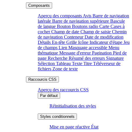
Aperçu des composants
Avis
Barre de navigation
latérale
Barre de navigation supérieure
Bascule
de langue
Bouton
Boutons radio
Carte
Cases à
cocher
Champ de date
Champ de saisie
Chemin
de navigation
Conteneur
Date de modification
Détails
En-tête
Grille
Icône
Indicateur d'étape
Jeu
de champs
Lien
Masquage accessible
Menu
thématique
Message d'erreur
Pagination
Pied de
page
Recherche
Résumé des erreurs
Signature
Sélection
Tableau
Texte
Titre
Téléverseur de
fichiers
Zone de texte
Aperçu des raccourcis CSS
Réinitialisation des styles
Mise en page réactive
État